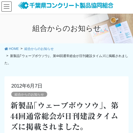
コ
ナ
ン
ビ
テ
ゲ
ン
ー
組合からのお知らせ
ツ
シ
に
ョ
移
ン
動
に
HOME
組合からのお知らせ
移
新製品｢ウェーブボウソウ｣、第44回通常総会が日刊建設タイムズに掲載されまし
動
た。
2012年6月7日
組合からのお知らせ
新製品｢ウェーブボウソウ｣、第
44回通常総会が日刊建設タイム
ズに掲載されました。